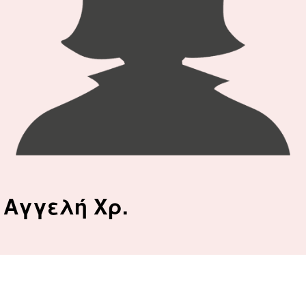
Aγγελή Χρ.