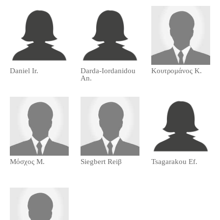
Daniel Ir.
Darda-Iordanidou
Kουτρομάνος Κ.
An.
Mόσχος Μ.
Siegbert Reiβ
Tsagarakou Ef.