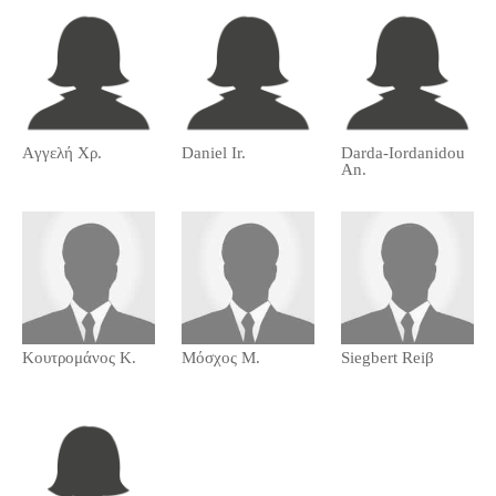
Aγγελή Χρ.
Daniel Ir.
Darda-Iordanidou
An.
Kουτρομάνος Κ.
Mόσχος Μ.
Siegbert Reiβ