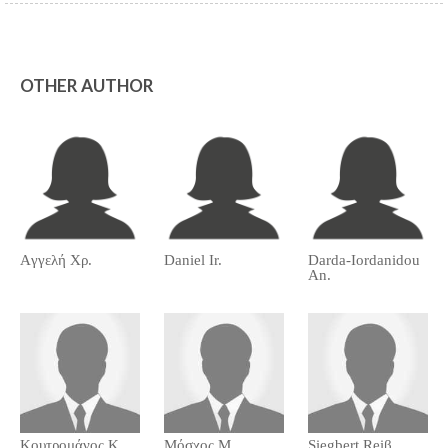
OTHER AUTHOR
Aγγελή Χρ.
Daniel Ir.
Darda-Iordanidou
An.
Kουτρομάνος Κ.
Mόσχος Μ.
Siegbert Reiβ