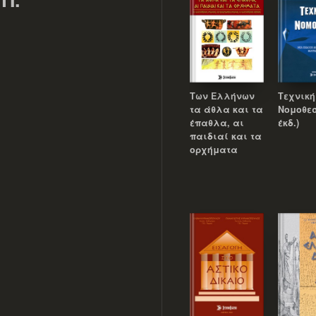
Των Ελλήνων
Τεχνική
τα άθλα και τα
Νομοθεσ
έπαθλα, αι
έκδ.)
παιδιαί και τα
ορχήματα