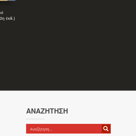
κό
2η έκδ.)
ΑΝΑΖΉΤΗΣΗ