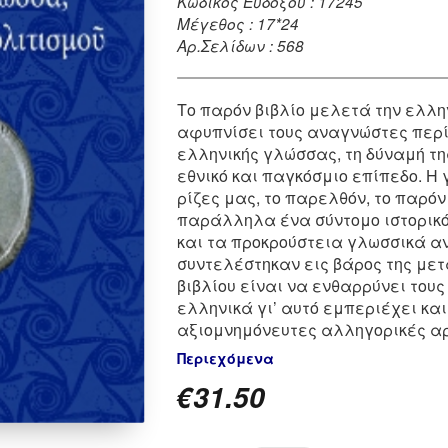
Κωδικός Ευδόξου : 17245
Μέγεθος : 17*24
Αρ.Σελίδων : 568
Tο παρόν βιβλίο μελετά την ελλη
αφυπνίσει τους αναγνώστες περί
ελληνικής γλώσσας, τη δύναμή της
εθνικό και παγκόσμιο επίπεδο. H 
ρίζες μας, το παρελθόν, το παρόν
παράλληλα ένα σύντομο ιστορικό
και τα προκρούστεια γλωσσικά α
συντελέστηκαν εις βάρος της μετά
βιβλίου είναι να ενθαρρύνει το
ελληνικά γι’ αυτό εμπεριέχει κα
αξιομνημόνευτες αλληγορικές α
Περιεχόμενα
€
31.50