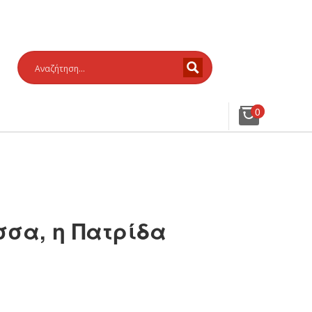
0
σσα, η Πατρίδα