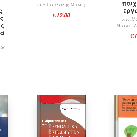
πτυχ
Παυλάκης Μάνος
από:
εργ
ς
12.00
€
ής
Μ
από:
άς
Ντάνος 
δα
1
€
λος
Προσθήκη στο καλάθι
Πρ