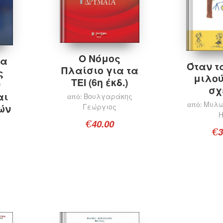
Ο Νόμος
ία
Όταν τ
Πλαίσιο για τα
ς
μιλού
ΤΕΙ (6η έκδ.)
ν
σχ
αι
Βουλγαράκης
από:
Μυλω
από:
ών
Γεώργιος
40.00
€
3
€