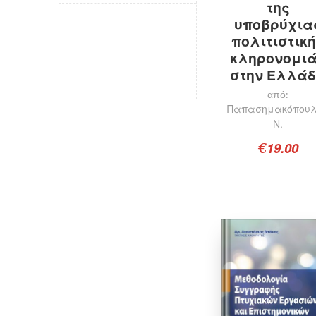
της
υποβρύχια
πολιτιστικ
κληρονομι
στην Ελλά
από:
Παπασημακόπου
Ν.
19.00
€
Προσθήκη στο καλάθι