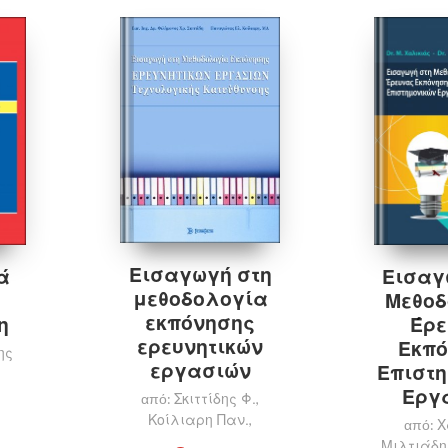
Προσθήκη στο καλάθι
Πρ
Εισαγωγή στη
ά
Εισαγ
μεθοδολογία
Μεθοδ
εκπόνησης
η
Έρε
ερευνητικών
Εκπό
ης
εργασιών
Επιστη
Εργ
Σκιττίδης Φ.
από:
,
Κοίλιαρη Παν.
,
Χ
από:
Μιλτιάδη