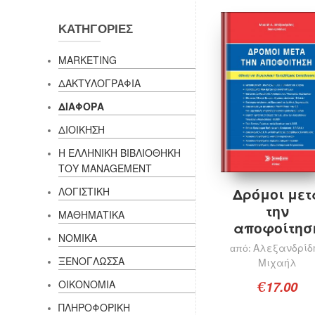
ΚΑΤΗΓΟΡΊΕΣ
MARKETING
Προσθήκη στο καλάθι
ΔΑΚΤΥΛΟΓΡΑΦΙΑ
ΔΙΑΦΟΡΑ
ΔΙΟΙΚΗΣΗ
Η ΕΛΛΗΝΙΚH ΒΙΒΛΙΟΘΗΚΗ
ΤΟΥ MANAGEMENT
Δρόμοι μετ
ΛΟΓΙΣΤΙΚΗ
την
ΜΑΘΗΜΑΤΙΚΑ
αποφοίτησ
ΝΟΜΙΚΑ
Αλεξανδρίδ
από:
ΞΕΝΟΓΛΩΣΣΑ
Μιχαήλ
17.00
ΟΙΚΟΝΟΜΙΑ
€
ΠΛΗΡΟΦΟΡΙΚΗ