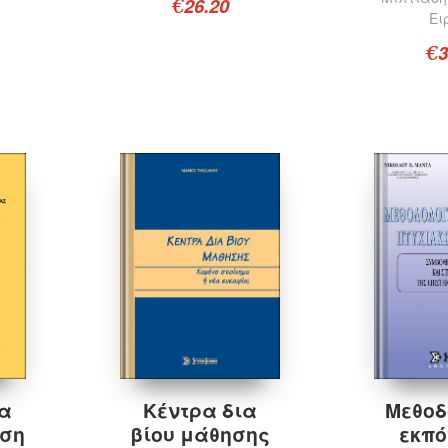
26.20
€
Ει
3
€
Διαβάστε περισσότερα
Πρ
Κέντρα δια
Μεθοδ
ία
βίου μάθησης
εκπό
ηση