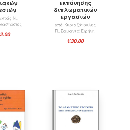
εκπόνησης
ιακών
διπλωματικών
ασιών
εργασιών
αντάς Ν.
,
Αναστάσιος
Κυριαζόπουλος
,
από:
Π.
Σαμαντά Ειρήνη
,
,
2.00
30.00
€
οσθήκη στο καλάθι
Προσθήκη στο καλάθι