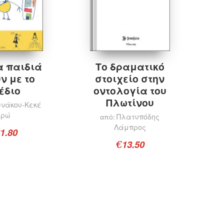
α παιδιά
Το δραματικό
ν με το
στοιχείο στην
έδιο
οντολογία του
Πλωτίνου
νάκου-Κεκέ
Ηρώ
Πλατυπόδης
από:
Λάμπρος
1.80
13.50
€