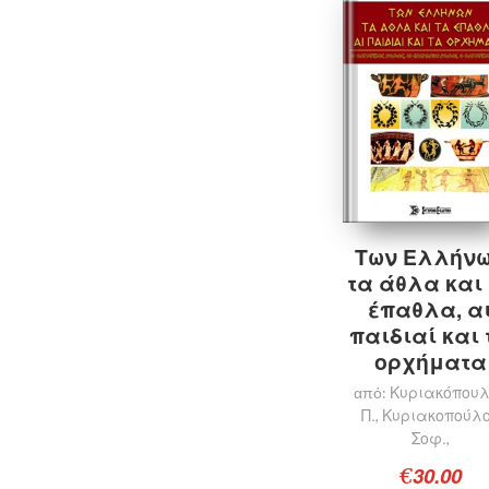
Προσθήκη στο καλάθι
Των Ελλήν
τα άθλα και
έπαθλα, α
παιδιαί και 
ορχήματα
Κυριακόπου
από:
Π.
Κυριακοπούλ
,
Σοφ.
,
30.00
€