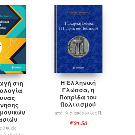
Προσθήκη στο καλάθι
οσθήκη στο καλάθι
Η Ελληνική
ωγή στη
Γλώσσα, η
ολογία
Πατρίδα του
υνας
Πολιτισμού
νησης
μονικών
Κυριακόπουλος Π.
από:
ασιών
31.50
€
αλικιάς
ς
Σαμαντά
,