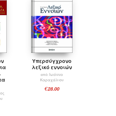
Προσθήκη στο καλάθι
Υπερσύγχρονο
ων
λεξικό εννοιών
 τα
ι
Ιωάννα
από:
τα
Καραχάλιου
28.00
€
λος
ου