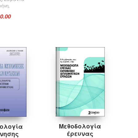
ρήνη
,
0.00
Προσθήκη στο καλάθι
οσθήκη στο καλάθι
Μεθοδολογία
ολογία
έρευνας
νησης